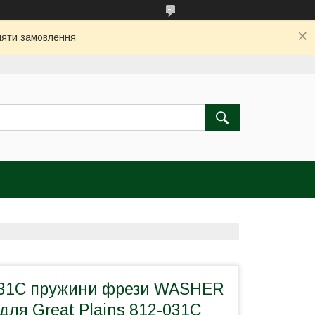
бляти замовлення
031C пружини фрези WASHER
 для Great Plains 812-031С