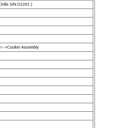
Drills S/N D2201-)
n-->Coulter Assembly