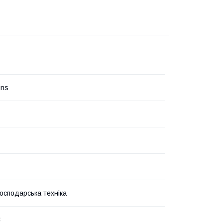
ins
господарська техніка
C