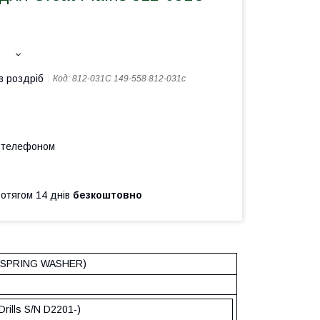
в роздріб
Код:
812-031C 149-558 812-031с
а телефоном
ротягом 14 днів
безкоштовно
 SPRING WASHER)
Drills S/N D2201-)