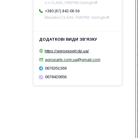
з.ч CLAAS, FANTINI Geringhoff
+380 (67) 842-06-56
Михайло CLAAS, FANTINI. Geringhoff
https://agroexpert.dp.ua/
agroparts.com.ua@gmail.com
0676351369
0678420656