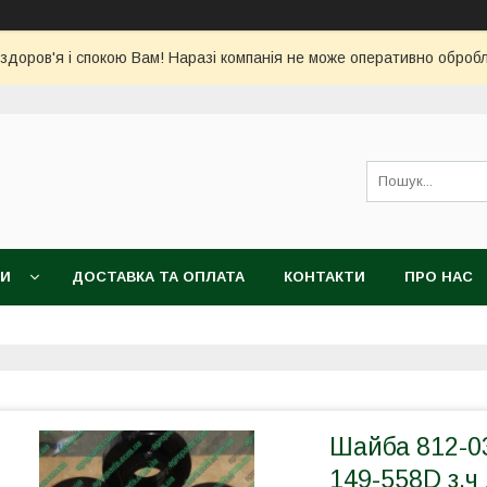
 здоров'я і спокою Вам! Наразі компанія не може оперативно обро
КИ
ДОСТАВКА ТА ОПЛАТА
КОНТАКТИ
ПРО НАС
Шайба 812-
149-558D з.ч