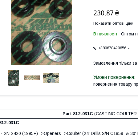
230,87 ₴
Показати оптові ціни
В наявності
Оптом і 
+380678420656
Замовлення тільки з
повернення товару п
Part 812-031C
(CASTING COULTER
812-031С
·
2N-2420 (1995+)-->Openers-->Coulter (24' Drills S/N C1859- & 30' 