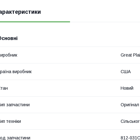
арактеристики
Основні
иробник
Great Pla
раїна виробник
США
Стан
Новий
ип запчастини
Оригінал
ип техніки
Сільсько
од запчастини
812-031