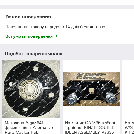
Умови повернення
Повернення товару впродовж 14 днів безкоштовно
Всі умови повернення
Подібні товари компанії
Маточина A-ga8641
Натяжник GA7336 в зборі
Натя
фрези з підш. Alternative
Tightener KINZE DOUBLE
W/Sp
Parts Coulter Hub
IDLER ASSEMBLY, А7336
KINZ