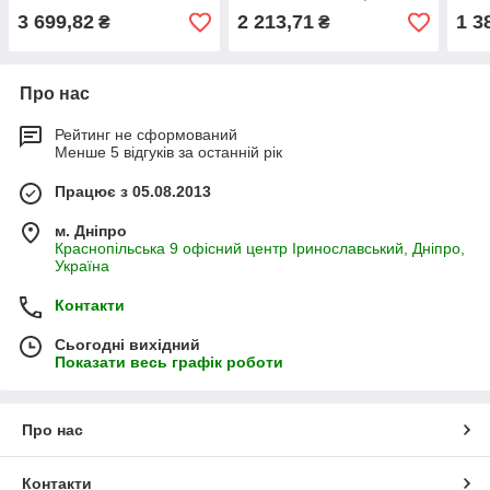
W/Bearings ступиця
запч
3 699,82
2 213,71
1 3
₴
₴
ga5640 запчастини
Про нас
Рейтинг не сформований
Менше 5 відгуків за останній рік
Працює з 05.08.2013
м. Дніпро
Краснопільська 9 офісний центр Іринославський, Дніпро,
Україна
Контакти
Сьогодні вихідний
Показати весь графік роботи
Про нас
Контакти