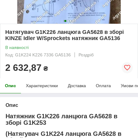
Натягувач G1K226 ланцюга GA5628 в зборі
KINZE Idler W/Sprockets натяжник GA5136
В наявності
Код: G1K224 K226 7336 GA5136
Роздріб
2 632,87
₴
Опис
Характеристики
Доставка
Оплата
Умови п
Опис
Натяжник G1K226 ланцюга GA5628 в
зборі G1K253
(Натягувач G1K224 ланцюга GA5628 в