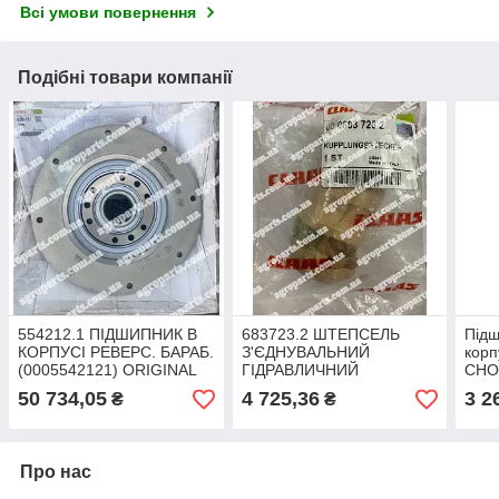
Всі умови повернення
Подібні товари компанії
554212.1 ПІДШИПНИК В
683723.2 ШТЕПСЕЛЬ
Підш
КОРПУСІ РЕВЕРС. БАРАБ.
З'ЄДНУВАЛЬНИЙ
корп
(0005542121) ORIGINAL
ГІДРАВЛИЧНИЙ
CHO
(0006837232) ORIGINAL
AH21
50 734,05
4 725,36
3 2
₴
₴
в Ук
Про нас