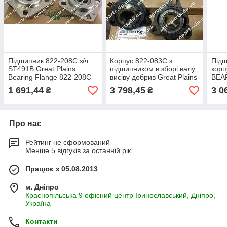
Підшипник 822-208C з/ч
Корпус 822-083C з
Підш
ST491B Great Plains
підшипником в зборі валу
корп
Bearing Flange 822-208С
висіву добрив Great Plains
BEA
FD209RB
BEARING 3-HOLE
FLU
1 691,44
3 798,45
3 0
₴
₴
FLANGE 1 1/4" 822-083С
Грей
Про нас
Рейтинг не сформований
Менше 5 відгуків за останній рік
Працює з 05.08.2013
м. Дніпро
Краснопільська 9 офісний центр Іринославський, Дніпро,
Україна
Контакти