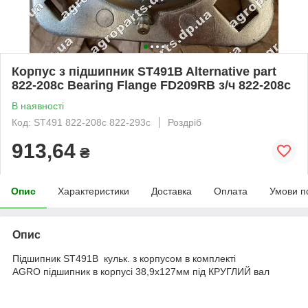
Корпус з підшипник ST491B Alternative part
822-208c Bearing Flange FD209RB з/ч 822-208с
В наявності
Код: ST491 822-208c 822-293c
Роздріб
913,64
₴
Опис
Характеристики
Доставка
Оплата
Умови п
Опис
Підшипник ST491B кульк. з корпусом в комплекті
AGRO підшипник в корпусі 38,9х127мм під КРУГЛИЙ вал