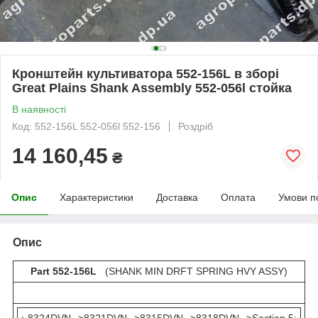
Кронштейн культиватора 552-156L в зборі
Great Plains Shank Assembly 552-056l стойка
В наявності
Код: 552-156L 552-056l 552-156
Роздріб
14 160,45
₴
Опис
Характеристики
Доставка
Оплата
Умови п
Опис
Part 552-156L
(SHANK MIN DRFT SPRING HVY ASSY)
·
8324DVN-->8321DVN-->8315DVN-->8318DVN-->Section 5: