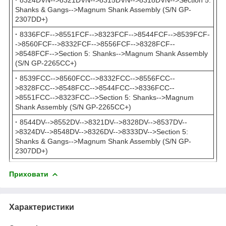
Shanks & Gangs-->Magnum Shank Assembly (S/N GP-
2307DD+)
·
8336FCF-->8551FCF-->8323FCF-->8544FCF-->8539FCF-
->8560FCF-->8332FCF-->8556FCF-->8328FCF--
>8548FCF-->Section 5: Shanks-->Magnum Shank Assembly
(S/N GP-2265CC+)
·
8539FCC-->8560FCC-->8332FCC-->8556FCC--
>8328FCC-->8548FCC-->8544FCC-->8336FCC--
>8551FCC-->8323FCC-->Section 5: Shanks-->Magnum
Shank Assembly (S/N GP-2265CC+)
·
8544DV-->8552DV-->8321DV-->8328DV-->8537DV--
>8324DV-->8548DV-->8326DV-->8333DV-->Section 5:
Shanks & Gangs-->Magnum Shank Assembly (S/N GP-
2307DD+)
Приховати
Характеристики