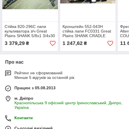
Стійка 820-296C лапи
Кронштейн 552-043H
Фрез
культиватора з/ч Great
стійка лапи FC0331 Great
Alte
Plains SHANK 5/8x1 3/4х30
Plains SHANK CRADLE
COU
Min Draft, Heavy 820-296C
552-043Н
култ
3 379,29
1 247,62
11 
₴
₴
Про нас
Рейтинг не сформований
Менше 5 відгуків за останній рік
Працює з 05.08.2013
м. Дніпро
Краснопільська 9 офісний центр Іринославський, Дніпро,
Україна
Контакти
Сьогодні вихідний