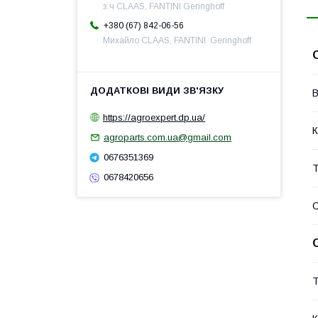
з.ч CLAAS, FANTINI Geringhoff
+380 (67) 842-06-56
Михайло CLAAS, FANTINI. Geringhoff
В
https://agroexpert.dp.ua/
К
agroparts.com.ua@gmail.com
0676351369
Т
0678420656
Т