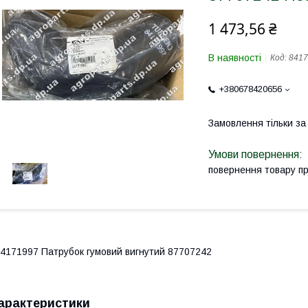
1 473,56 ₴
В наявності
Код:
8417
+380678420656
Замовлення тільки з
повернення товару п
4171997 Патрубок гумовий вигнутий 87707242
арактеристики