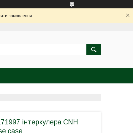
бляти замовлення
171997 інтеркулера CNH
se case