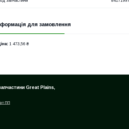
од запчастини
8417199
нформація для замовлення
іна:
1 473,56 ₴
запчастини Great Plains,
рт ПП