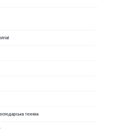
trial
господарська техніка