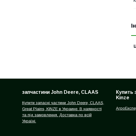
К
І
Ц
запчастини John Deere, CLAAS
Купить 
Kinze
Купити запасні частини John Deere, CLAAS,
АгроЕкспе
Great Plains, KINZE в Украине. В наявності
та під замовлення. Доставка по всій
Україні.