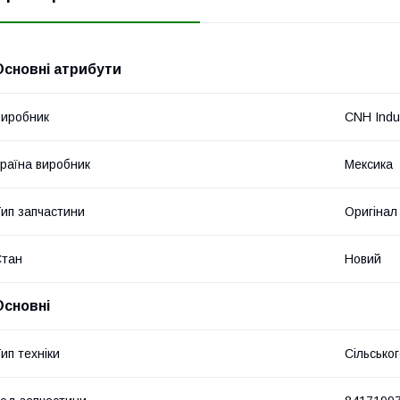
Основні атрибути
иробник
CNH Indus
раїна виробник
Мексика
ип запчастини
Оригінал
Стан
Новий
Основні
ип техніки
Сільсько