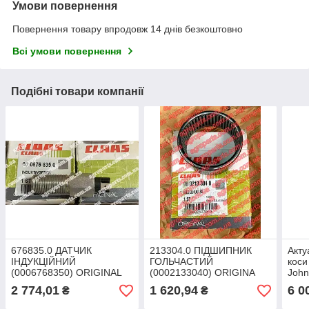
Умови повернення
Повернення товару впродовж 14 днів безкоштовно
Всі умови повернення
Подібні товари компанії
676835.0 ДАТЧИК
213304.0 ПІДШИПНИК
Акту
ІНДУКЦІЙНИЙ
ГОЛЬЧАСТИЙ
коси
(0006768350) ORIGINAL
(0002133040) ORIGINA
John
Actu
2 774,01
1 620,94
6 0
₴
₴