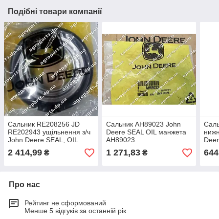
Подібні товари компанії
Сальник RE208256 JD
Сальник AH89023 John
Сал
RE202943 ущільнення з/ч
Deere SEAL OIL манжета
нижн
John Deere SEAL, OIL
АН89023
Deer
манжет RE150317
2 414,99
1 271,83
644
₴
₴
Про нас
Рейтинг не сформований
Менше 5 відгуків за останній рік