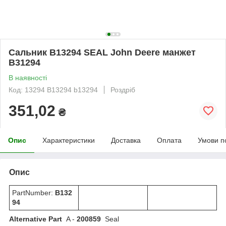
Сальник B13294 SEAL John Deere манжет
В31294
В наявності
Код: 13294 В13294 b13294
Роздріб
351,02
₴
Опис
Характеристики
Доставка
Оплата
Умови п
Опис
PartNumber:
B132
94
Alternative Part
A -
200859
Seal