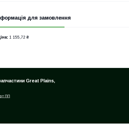
нформація для замовлення
іна:
1 155,72 ₴
запчастини Great Plains,
рт ПП