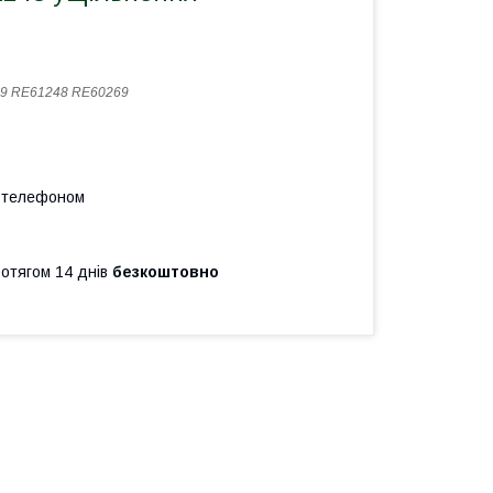
9 RE61248 RE60269
а телефоном
ротягом 14 днів
безкоштовно