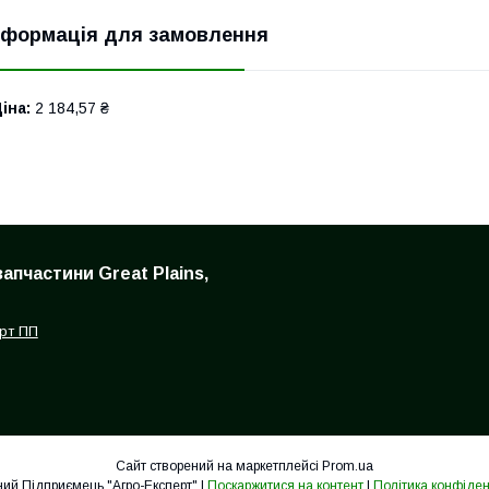
нформація для замовлення
іна:
2 184,57 ₴
запчастини Great Plains,
рт ПП
Сайт створений на маркетплейсі
Prom.ua
Приватний Підприємець "Агро-Експерт" |
Поскаржитися на контент
|
Політика конфіден