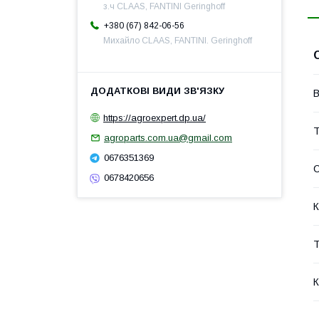
з.ч CLAAS, FANTINI Geringhoff
+380 (67) 842-06-56
Михайло CLAAS, FANTINI. Geringhoff
В
https://agroexpert.dp.ua/
Т
agroparts.com.ua@gmail.com
0676351369
0678420656
К
Т
К