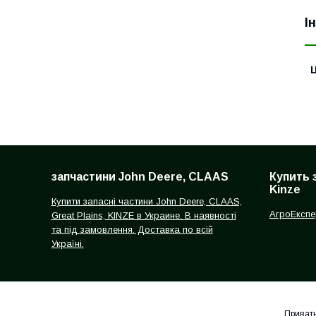
І
Ц
запчастини John Deere, CLAAS
Купить 
Kinze
Купити запасні частини John Deere, CLAAS,
АгроЕкспе
Great Plains, KINZE в Украине. В наявності
та під замовлення. Доставка по всій
Україні.