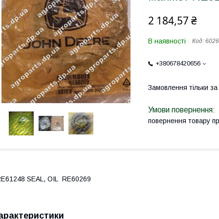
2 184,57 ₴
В наявності
Код:
6026
+380678420656
Замовлення тільки з
повернення товару п
E61248 SEAL, OIL RE60269
арактеристики