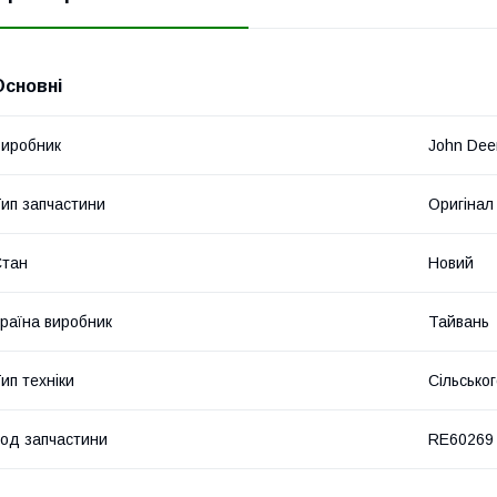
Основні
иробник
John Dee
ип запчастини
Оригінал
Стан
Новий
раїна виробник
Тайвань
ип техніки
Сільсько
од запчастини
RE60269