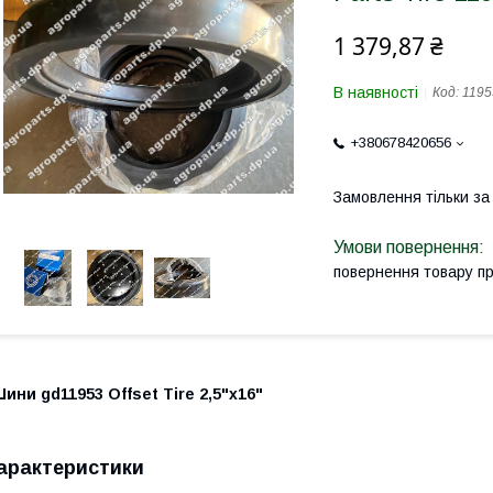
1 379,87 ₴
В наявності
Код:
1195
+380678420656
Замовлення тільки з
повернення товару п
ини gd11953 Offset Tire 2,5"х16"
арактеристики