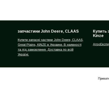
запчастини John Deere, CLAAS
Купить 
Kinze
Купити запасні частини John Deere, CLAAS,
АгроЕкспе
Great Plains, KINZE в Украине. В наявності
та під замовлення. Доставка по всій
Україні.