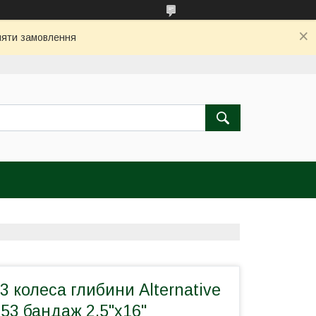
бляти замовлення
 колеса глибини Alternative
953 бандаж 2,5"х16"