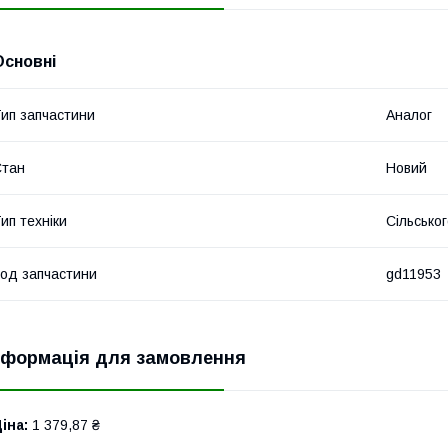
Основні
ип запчастини
Аналог
Стан
Новий
ип техніки
Сільсько
од запчастини
gd11953
нформація для замовлення
іна:
1 379,87 ₴