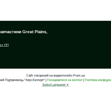
запчастини Great Plains,
рт ПП
Сайт створений на маркетплейсі
Prom.ua
Приватний Підприємець "Агро-Експерт" |
Поскаржитися на контент
|
Політика конфіден
Select Language
▼