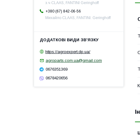
з.ч CLAAS, FANTINI Geringhoff
+380 (67) 842-06-56
Михайло CLAAS, FANTINI. Geringhoff
Т
https://agroexpert.dp.ua/
agroparts.com.ua@gmail.com
Т
0676351369
0678420656
К
І
Ц