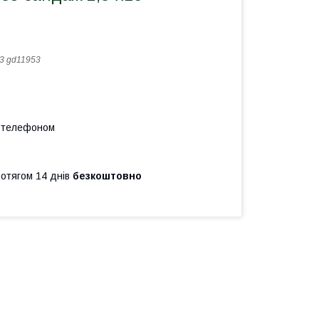
3 gd11953
а телефоном
ротягом 14 днів
безкоштовно