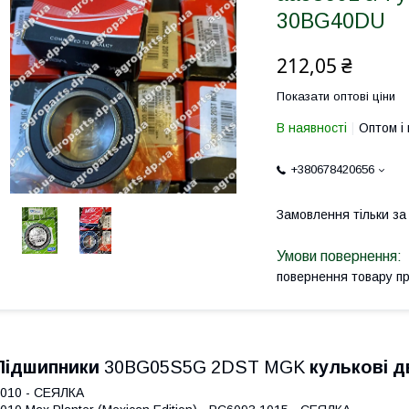
30BG40DU
212,05 ₴
Показати оптові ціни
В наявності
Оптом і 
+380678420656
Замовлення тільки з
повернення товару п
Підшипники
30BG05S5G 2DST MGK
кулькові д
010 - СЕЯЛКА