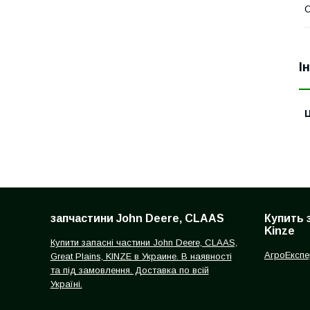
І
Ц
запчастини John Deere, CLAAS
Купить 
Kinze
Купити запасні частини John Deere, CLAAS,
АгроЕкспе
Great Plains, KINZE в Украине. В наявності
та під замовлення. Доставка по всій
Україні.