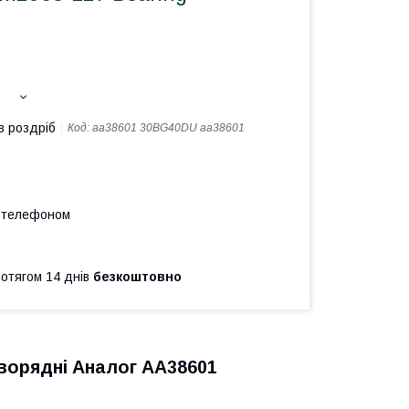
в роздріб
Код:
aa38601 30BG40DU аа38601
а телефоном
ротягом 14 днів
безкоштовно
ворядні Аналог АА38601