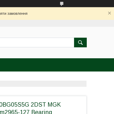
бляти замовлення
30BG05S5G 2DST MGK
ym2965-127 Bearing