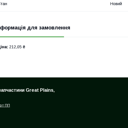
Стан
Новий
нформація для замовлення
іна:
212,05 ₴
запчастини Great Plains,
рт ПП