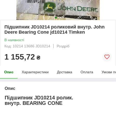
Підшипник JD10214 роликовий внутр. John
Deere Bearing Cone jd10214 Timken
В наявності
Код: 10214 13686 JD10214
Роздріб
1 155,72
₴
Опис
Характеристики
Доставка
Оплата
Умови п
Опис
Підшипник JD10214 ролик.
внутр. BEARING CONE