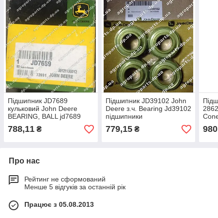
Підшипник JD7689
Підшипник JD39102 John
Підш
кульковий John Deere
Deere з.ч. Bearing Jd39102
2862
BEARING, BALL jd7689
підшипники
Cone
JD89
788,11
779,15
980
₴
₴
Про нас
Рейтинг не сформований
Менше 5 відгуків за останній рік
Працює з 05.08.2013