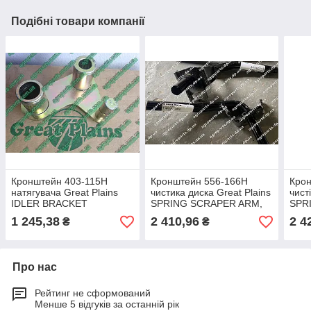
Подібні товари компанії
Кронштейн 403-115H
Кронштейн 556-166H
Кро
натягувача Great Plains
чистика диска Great Plains
чист
IDLER BRACKET
SPRING SCRAPER ARM,
SPR
WELDMENT 403-115Н
LH 556-166Н
RH 
1 245,38
2 410,96
2 4
₴
₴
Про нас
Рейтинг не сформований
Менше 5 відгуків за останній рік