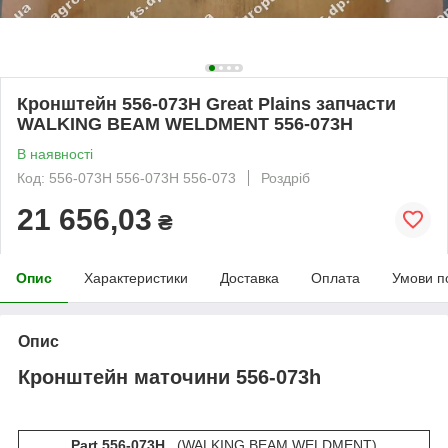
Кронштейн 556-073H Great Plains запчасти
WALKING BEAM WELDMENT 556-073Н
В наявності
Код: 556-073H 556-073Н 556-073
Роздріб
21 656,03
₴
Опис
Характеристики
Доставка
Оплата
Умови п
Опис
Кронштейн маточини 556-073h
Part 556-073H
(WALKING BEAM WELDMENT)