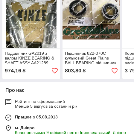
Подшипник GA2019 з
Підшипник 822-070C
Корп
валом KINZE BEARING &
кульковий Great Plains
підш
SHAFT ASSY AA21289
BALL BEARING пidшипник
висі
John Deere 822-127C
822-070C
BEA
974,16
803,80
3 7
₴
₴
підшипник
FLAN
Про нас
Рейтинг не сформований
Менше 5 відгуків за останній рік
Працює з 05.08.2013
м. Дніпро
Краснопільська 9 офісний центр Іринославський, Дніпро,