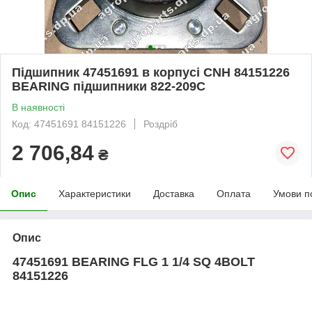
Підшипник 47451691 в корпусі CNH 84151226
BEARING підшипники 822-209C
В наявності
Код: 47451691 84151226
Роздріб
2 706,84
₴
Опис
Характеристики
Доставка
Оплата
Умови п
Опис
47451691 BEARING FLG 1 1/4 SQ 4BOLT
84151226