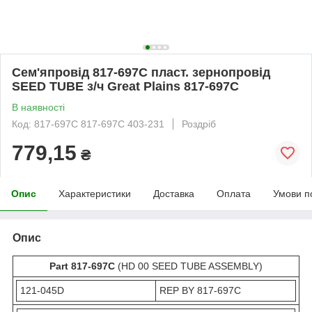
Сем'япровід 817-697C пласт. зернопровід
SEED TUBE з/ч Great Plains 817-697С
В наявності
Код: 817-697C 817-697С 403-231
Роздріб
779,15
₴
Опис
Характеристики
Доставка
Оплата
Умови п
Опис
Part 817-697C
(HD 00 SEED TUBE ASSEMBLY)
121-045D
REP BY 817-697С