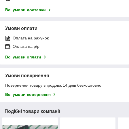
Всі умови доставки
Умови оплати
Оплата на рахунок
Оплата на р/р
Всі умови оплати
Умови повернення
Повернення товару впродовж 14 днів безкоштовно
Всі умови повернення
Подібні товари компанії