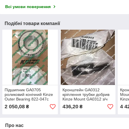
Всі умови повернення
Подібні товари компанії
Підшипник GA0705
Кронштейн GA0312
Кро
роликовий конічний Kinze
кріплення трубки добрив
Moun
Outer Bearing 822-047с
Kinze Mount GA0312 з/ч
Kinz
TRANSPORT WHEEL
КІНЗЕ
корп
2 050,08
436,20
4 4
₴
₴
ga0705
Про нас