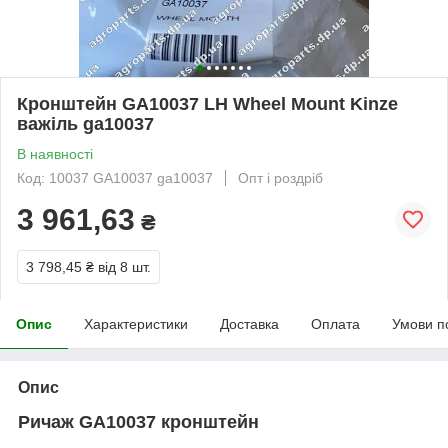
Кронштейн GA10037 LH Wheel Mount Kinze
важіль ga10037
В наявності
Код: 10037 GA10037 ga10037
Опт і роздріб
3 961,63
₴
3 798,45 ₴
від 8 шт.
Опис
Характеристики
Доставка
Оплата
Умови п
Опис
Ричаж GA10037 кронштейн