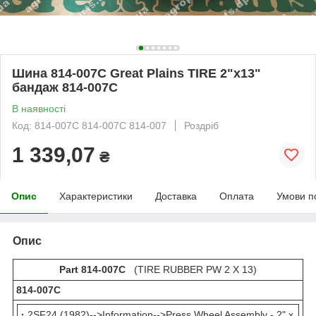
Шина 814-007C Great Plains TIRE 2"x13"
бандаж 814-007С
В наявності
Код: 814-007C 814-007С 814-007
Роздріб
1 339,07
₴
Опис
Характеристики
Доставка
Оплата
Умови п
Опис
Part 814-007C
(TIRE RUBBER PW 2 X 13)
814-007С
·
2SF24 (1982)-->Information-->Press Wheel Assembly - 2" x