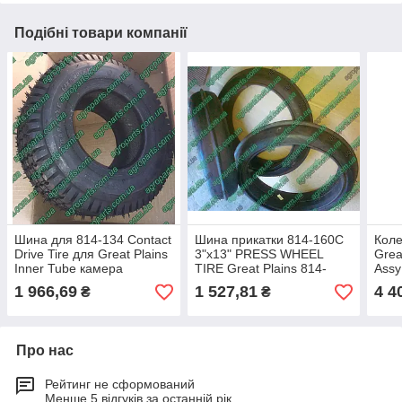
Подібні товари компанії
Шина для 814-134 Contact
Шина прикатки 814-160C
Коле
Drive Tire для Great Plains
3"х13" PRESS WHEEL
Grea
Inner Tube камера
TIRE Great Plains 814-
Assy
контактного колеса
160с
RIB 
1 966,69
1 527,81
4 4
₴
₴
814
Про нас
Рейтинг не сформований
Менше 5 відгуків за останній рік