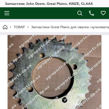
Запчастини John Deere, Great Plains, KINZE, CLAAS
ТОВАР
Запчастини Great Plains для сівалок і культивато