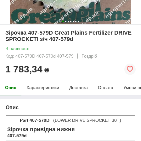
Зірочка 407-579D Great Plains Fertilizer DRIVE
SPROCKETl з/ч 407-579d
В наявності
Код: 407-579D 407-579d 407-579
Роздріб
1 783,34
₴
Опис
Характеристики
Доставка
Оплата
Умови п
Опис
Part 407-579D
(LOWER DRIVE SPROCKET 30T)
Зірочка привідна нижня
407-579d