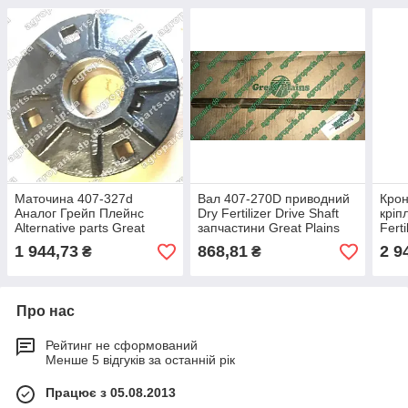
Маточина 407-327d
Вал 407-270D приводний
Кро
Аналог Грейп Плейнс
Dry Fertilizer Drive Shaft
кріп
Alternative parts Great
запчастини Great Plains
Fert
Plains HUB ступиця 407-
PD8070 407-270d
важі
1 944,73
868,81
2 9
₴
₴
327д
Про нас
Рейтинг не сформований
Менше 5 відгуків за останній рік
Працює з 05.08.2013