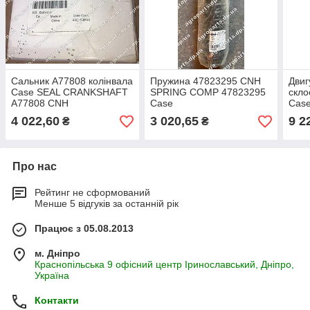
Сальник A77808 колінвала
Пружина 47823295 CNH
Двиг
Case SEAL CRANKSHAFT
SPRING COMP 47823295
скло
А77808 CNH
Case
Cas
322
4 022,60
3 020,65
9 2
₴
₴
Про нас
Рейтинг не сформований
Менше 5 відгуків за останній рік
Працює з 05.08.2013
м. Дніпро
Краснопільська 9 офісний центр Іринославський, Дніпро,
Україна
Контакти