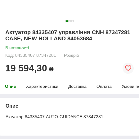
Актуатор 84335407 управління CNH 87347281
CASE, NEW HOLLAND 84053684
В наявності
Код: 84335407 87347281
Роздріб
19 594,30
₴
Опис
Характеристики
Доставка
Оплата
Умови п
Опис
Актуатор
84335407
AUTO-GUIDANCE 87347281