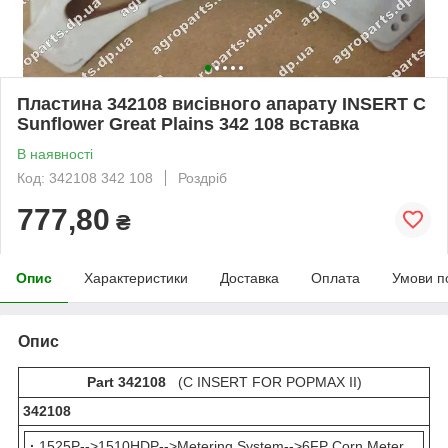
Пластина 342108 висівного апарату INSERT C
Sunflower Great Plains 342 108 вставка
В наявності
Код: 342108 342 108
Роздріб
777,80
₴
Опис
Характеристики
Доставка
Оплата
Умови п
Опис
Part 342108
(C INSERT FOR POPMAX II)
342108
·
1525P-->1510HDP-->Metering System-->6FP Corn Meter