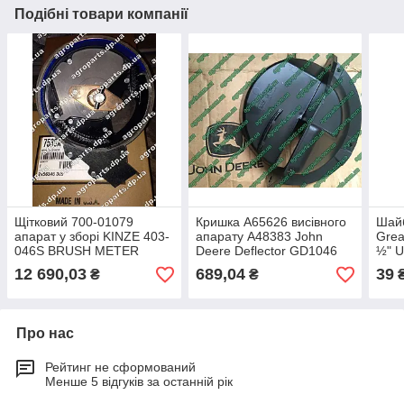
Подібні товари компанії
Щітковий 700-01079
Кришка A65626 висівного
Шайб
апарат у зборі KINZE 403-
апарату A48383 John
Grea
046S BRUSH METER
Deere Deflector GD1046
½" U
ASSY AA48999 John Deere
Kinze BAFFLE А65626
12 690,03
689,04
39
₴
₴
висівний AA45061
Про нас
Рейтинг не сформований
Менше 5 відгуків за останній рік