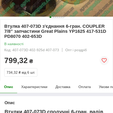
Втулка 407-073D з'єднання 6-гран. COUPLER
7/8" запчастини Great Plains YP1625 417-531D
PD8070 402-653D
В наявності
Код: 407-073D 402-925d 407-073
Опт і роздріб
799,32
₴
734,32 ₴
від 6 шт.
Опис
Характеристики
Доставка
Оплата
Умови п
Опис
Втулки 407-073D сполучні 6-гран. валів