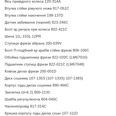
Вісь привідного колеса 120-314A
Втулка стійки ріжучого ножа 817-051C
Втулка стійки накочення 198-137D
Датчик забивання (чорний) 823-246C
Болт кр ричага прік колеса 802-421C
Шина 11L-15SL 12PR
Ступиця фрези зібрана 200-039V
Болт П-подібний кр крабів стійки фрези 806-106C
Обойма підшипника фрези 822-020C (LM67010)
Підшипник ступиці фрези 822-021C (LM67048)
Ковпак диска фрези 200-001D
Диск сошника 107-135S (107-133S) 107-138S)
Корпус підш диска сошника 890-466C
Заклепка (d=6.2) 800-213C
Шайба регулулююча 804-040C
Насінняпровід 817-314C
Кришка корпусу підш диска сошн 107-111D