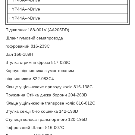
·
YP40A-->Drive
·
YP44A-->Drive
·
YP44A-->Drive
Підшипник 188-001V (AA205DD)
Шланг гумовий семяпровода
гофрований 816-239C
Вал 168-189H
Втулка стрижня фрези 817-029C
Корпус підшипника з умонтованим
підшипником 822-083C4
Кільце ущільнююче приводу коліс 816-138C
Пружинна Стійка диска борони 204-269D
Кільце ущільнююче transpose коліс 816-012C
Втулка секції 0-го сошника 142-198D
Ступиця колеса транспортного 120-195D
Гофрований Шланг 816-007C