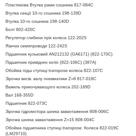
Пластикова Втулка рами сошника 817-084C
Втулка секції 10-го сошника 198-139D
Втулка 10-го сошника 198-140D
Болт 802-420C
Регулятор глибини прік колеса 122-202S
Язичок семяпроводи 122-242S
Підшипник кульковий AN212132 (GA6171) (822-170C)
Підшипник привідних коліс (822-106C) (387A)
Обойма підш ступиці transpose колеса 822-107C
Зірочка висів. валу пневматики Z=8 817-018C
Важиль прикочувающого колеса 202-189D
Вал 168-355D
Підшипник 822-073C
Зірочка гідромотора шнека завантаження 808-006C
Зірочка шнека завантаження Z=15 808-004C
Обойма підшипника ступиці transpose. Колеса 822-019C
(LM29710)