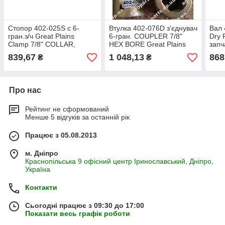
Cтопор 402-025S с 6-
Втулка 402-076D з'єднувач
Вал 
гран.з/ч Great Plains
6-гран. COUPLER 7/8"
Dry F
Clamp 7/8" COLLAR,
HEX BORE Great Plains
запч
LOCKING кольцо 402-025s
YP1625 муфта PD8070
PD8
839,67
1 048,13
868
₴
₴
402-052d
Про нас
Рейтинг не сформований
Менше 5 відгуків за останній рік
Працює з 05.08.2013
м. Дніпро
Краснопільська 9 офісний центр Іринославський, Дніпро,
Україна
Контакти
Сьогодні працює з 09:30 до 17:00
Показати весь графік роботи