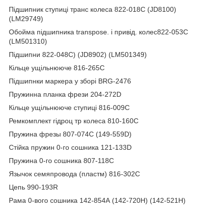
Підшипник ступиці транс колеса 822-018C (JD8100)
(LM29749)
Обойма підшипника transpose. і привід. колес822-053C
(LM501310)
Підшипни 822-048C) (JD8902) (LM501349)
Кільце ущільнююче 816-265C
Підшипнки маркера у зборі BRG-2476
Пружинна планка фрези 204-272D
Кільце ущільнююче ступиці 816-009C
Ремкомплект гідроц тр колеса 810-160C
Пружина фрезы 807-074С (149-559D)
Стійка пружин 0-го сошника 121-133D
Пружина 0-го сошника 807-118С
Язычок семяпровода (пластм) 816-302C
Цепь 990-193R
Рама 0-вого сошника 142-854А (142-720H) (142-521Н)