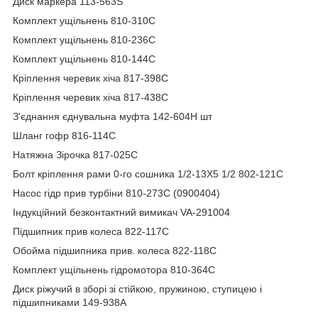
Диск маркера 113-563S
Комплект ущільнень 810-310C
Комплект ущільнень 810-236C
Комплект ущільнень 810-144C
Кріплення черевик хіча 817-398C
Кріплення черевик хіча 817-438C
З'єднання єднувальна муфта 142-604H шт
Шланг гофр 816-114C
Натяжна Зірочка 817-025C
Болт кріплення рами 0-го сошника 1/2-13X5 1/2 802-121C
Насос гідр прив турбіни 810-273C (0900404)
Індукційний безконтактний вимикач VA-291004
Підшипник прив колеса 822-117C
Обойма підшипника прив. колеса 822-118C
Комплект ущільнень гідромотора 810-364C
Диск ріжучий в зборі зі стійкою, пружиною, ступицею і
підшипниками 149-938A