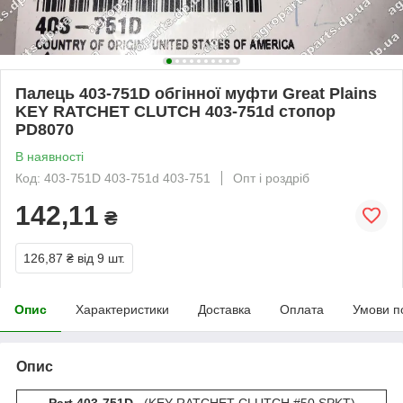
Палець 403-751D обгінної муфти Great Plains
KEY RATCHET CLUTCH 403-751d стопор
PD8070
В наявності
Код: 403-751D 403-751d 403-751
Опт і роздріб
142,11
₴
126,87 ₴
від 9 шт.
Опис
Характеристики
Доставка
Оплата
Умови п
Опис
Part 403-751D
(KEY RATCHET CLUTCH #50 SPKT)