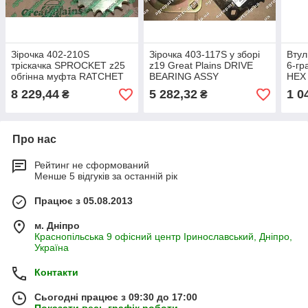
Зірочка 402-210S
Зірочка 403-117S у зборі
Втул
тріскачка SPROCKET z25
z19 Great Plains DRIVE
6-гр
обгінна муфта RATCHET
BEARING ASSY
HEX 
DRIVE Great Plains
запчастини 403-117s
YP1
8 229,44
5 282,32
1 0
₴
₴
YP1625 PD8070 gp 402-
402-
210
Про нас
Рейтинг не сформований
Менше 5 відгуків за останній рік
Працює з 05.08.2013
м. Дніпро
Краснопільська 9 офісний центр Іринославський, Дніпро,
Україна
Контакти
Сьогодні працює з 09:30 до 17:00