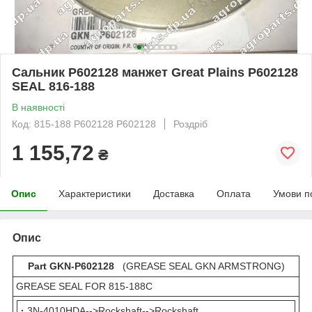
Сальник Р602128 манжет Great Plains P602128
SEAL 816-188
В наявності
Код: 815-188 P602128 Р602128
Роздріб
1 155,72
₴
Опис
Характеристики
Доставка
Оплата
Умови п
Опис
Part GKN-P602128
(GREASE SEAL GKN ARMSTRONG)
GREASE SEAL FOR 815-188C
·
3N-4010HDA-->Rockshaft-->Rockshaft