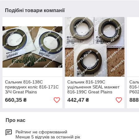
Подібні товари компанії
Сальник 816-138C
Сальник 816-199C
Саль
приводних коліс 816-171C
ущільнення SEAL манжет
816-
З/Ч Great Plains
816-199С Great Plains
Р60
ущільнення 25102 Seal
запчастини
660,35
442,47
888
₴
₴
Про нас
Рейтинг не сформований
Менше 5 відгуків за останній рік