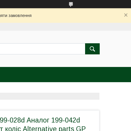
бляти замовлення
99-028d Аналог 199-042d
 коліс Alternative parts GP