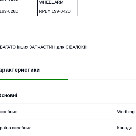
WHEEL ARM
199-028D
RPBY 199-042D
 БАГАТО інших ЗАПЧАСТИН для СІВАЛОК!!!
арактеристики
Основні
иробник
Worthing
раїна виробник
Канада