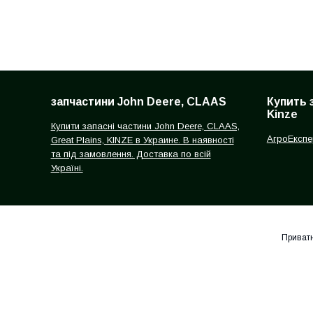
запчастини John Deere, CLAAS
Купить 
Kinze
Купити запасні частини John Deere, CLAAS,
АгроЕкспе
Great Plains, KINZE в Украине. В наявності
та під замовлення. Доставка по всій
Україні.