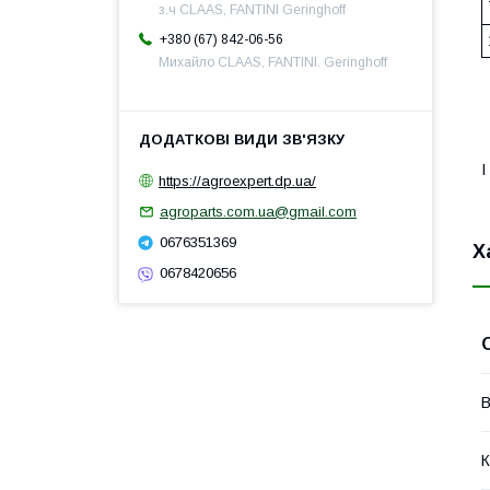
з.ч CLAAS, FANTINI Geringhoff
+380 (67) 842-06-56
Михайло CLAAS, FANTINI. Geringhoff
І
https://agroexpert.dp.ua/
agroparts.com.ua@gmail.com
0676351369
Х
0678420656
В
К