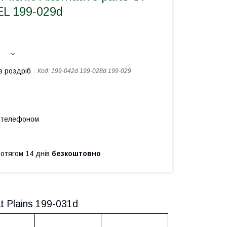
L 199-029d
в роздріб
Код:
199-042d 199-028d 199-029
а телефоном
ротягом 14 днів
безкоштовно
t Plains 199-031d