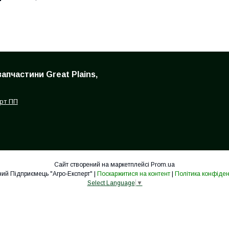
запчастини Great Plains,
рт ПП
Сайт створений на маркетплейсі
Prom.ua
Приватний Підприємець "Агро-Експерт" |
Поскаржитися на контент
|
Політика конфіден
Select Language
▼