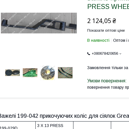
PRESS WHEE
2 124,05 ₴
Показати оптові ціни
В наявності
Оптом і 
+380678420656
Замовлення тільки з
повернення товару п
Важелі 199-042 прикочуючих коліс для сіялок Grea
3 X 13 PRESS
199-029D