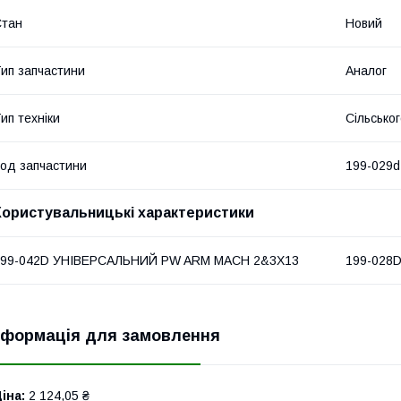
Стан
Новий
ип запчастини
Аналог
ип техніки
Сільсько
од запчастини
199-029d
Користувальницькі характеристики
199-042D УНІВЕРСАЛЬНИЙ PW ARM MACH 2&3X13
199-028D
нформація для замовлення
іна:
2 124,05 ₴