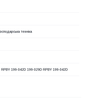
господарська техніка
 RPBY 199-042D 199-029D RPBY 199-042D