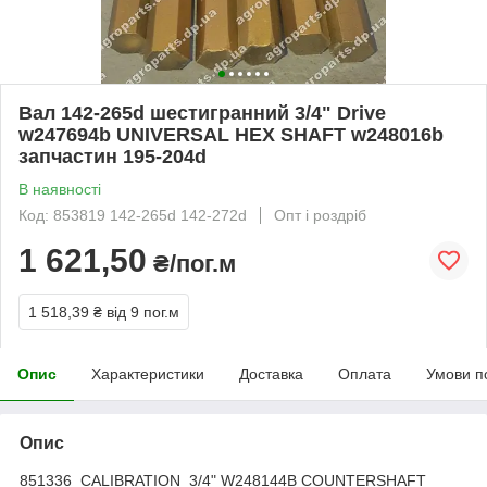
Вал 142-265d шестигранний 3/4" Drive
w247694b UNIVERSAL HEX SHAFT w248016b
запчастин 195-204d
В наявності
Код: 853819 142-265d 142-272d
Опт і роздріб
1 621,50
₴/пог.м
1 518,39 ₴
від 9 пог.м
Опис
Характеристики
Доставка
Оплата
Умови п
Опис
851336 CALIBRATION
3/4" W248144B COUNTERSHAFT