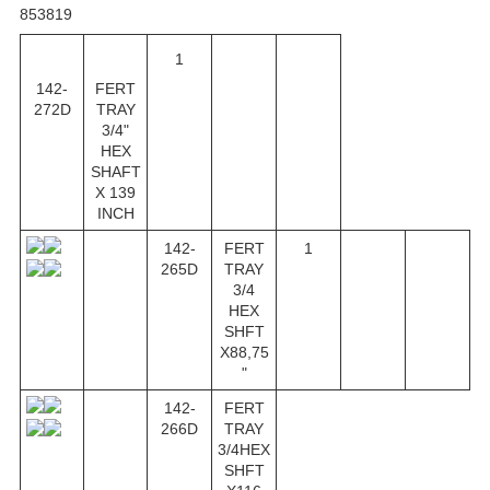
853819
1
142-
FERT
272D
TRAY
3/4"
HEX
SHAFT
X 139
INCH
142-
FERT
1
265D
TRAY
3/4
HEX
SHFT
X88,75
"
142-
FERT
266D
TRAY
3/4HEX
SHFT