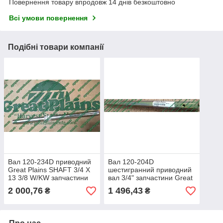
Повернення товару впродовж 14 днів безкоштовно
Всі умови повернення
Подібні товари компанії
Вал 120-234D приводний
Вал 120-204D
Great Plains SHAFT 3/4 X
шестигранний приводний
13 3/8 W/KW запчастини
вал 3/4" запчастини Great
добрив 120-234d Грейт
Plains 120-204D GAUGE
2 000,76
1 496,43
₴
₴
Плейнз
WHEEL SHAFT 3/4" HEX