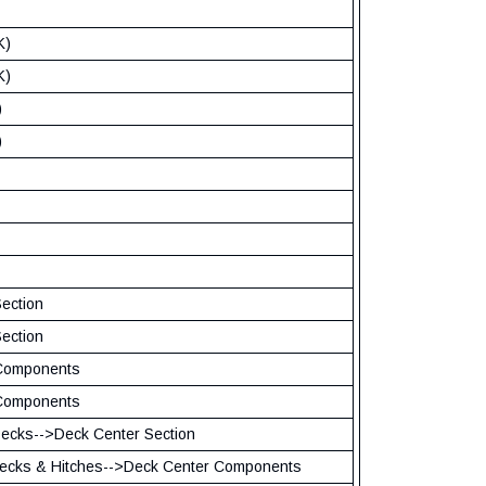
K)
K)
)
)
ection
ection
 Components
 Components
cks-->Deck Center Section
cks & Hitches-->Deck Center Components