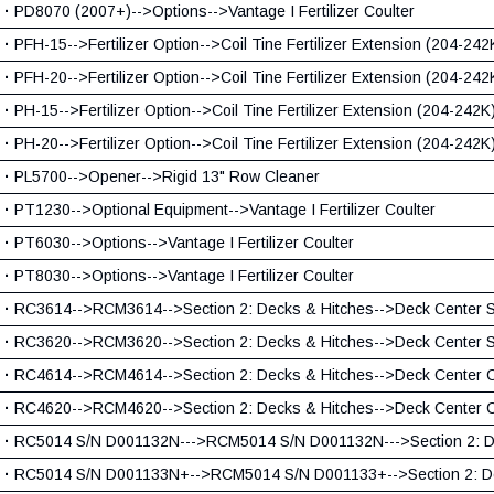
·
PD8070 (2007+)-->Options-->Vantage I Fertilizer Coulter
·
PFH-15-->Fertilizer Option-->Coil Tine Fertilizer Extension (204-242
·
PFH-20-->Fertilizer Option-->Coil Tine Fertilizer Extension (204-242
·
PH-15-->Fertilizer Option-->Coil Tine Fertilizer Extension (204-242K
·
PH-20-->Fertilizer Option-->Coil Tine Fertilizer Extension (204-242K
·
PL5700-->Opener-->Rigid 13" Row Cleaner
·
PT1230-->Optional Equipment-->Vantage I Fertilizer Coulter
·
PT6030-->Options-->Vantage I Fertilizer Coulter
·
PT8030-->Options-->Vantage I Fertilizer Coulter
·
RC3614-->RCM3614-->Section 2: Decks & Hitches-->Deck Center S
·
RC3620-->RCM3620-->Section 2: Decks & Hitches-->Deck Center S
·
RC4614-->RCM4614-->Section 2: Decks & Hitches-->Deck Center
·
RC4620-->RCM4620-->Section 2: Decks & Hitches-->Deck Center
·
RC5014 S/N D001132N--->RCM5014 S/N D001132N--->Section 2: De
·
RC5014 S/N D001133N+-->RCM5014 S/N D001133+-->Section 2: De