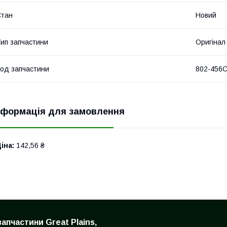
Стан
Новий
ип запчастини
Оригінал
од запчастини
802-456
нформація для замовлення
іна:
142,56 ₴
запчастини Great Plains,