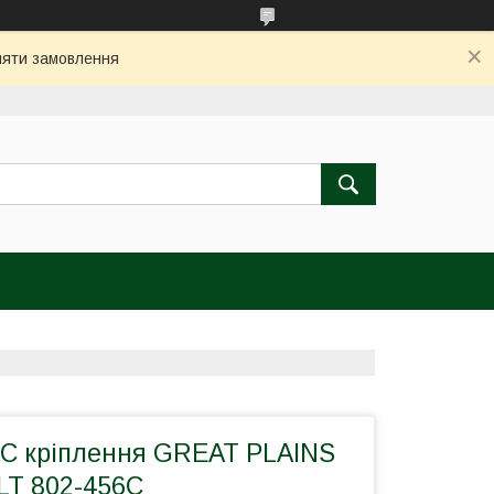
бляти замовлення
6C кріплення GREAT PLAINS
LT 802-456C