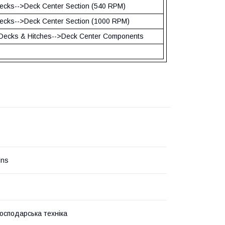
cks-->Deck Center Section (540 RPM)
cks-->Deck Center Section (1000 RPM)
ecks & Hitches-->Deck Center Components
ins
господарська техніка