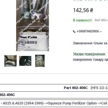
142,56 ₴
В наявності
Код:
802-
+380678420656
Замовлення тільки з
повернення товару п
Part 802-456C
(HFS 1/2-1
802-456С
·
AS15 & AS20 (1994-1999)-->Squeeze Pump Fertilizer Option-->Coil T