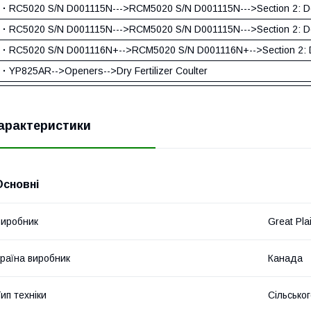
·
RC5020 S/N D001115N--->RCM5020 S/N D001115N--->Section 2: De
·
RC5020 S/N D001115N--->RCM5020 S/N D001115N--->Section 2: De
·
RC5020 S/N D001116N+-->RCM5020 S/N D001116N+-->Section 2: D
·
YP825AR-->Openers-->Dry Fertilizer Coulter
арактеристики
Основні
иробник
Great Pla
раїна виробник
Канада
ип техніки
Сільсько