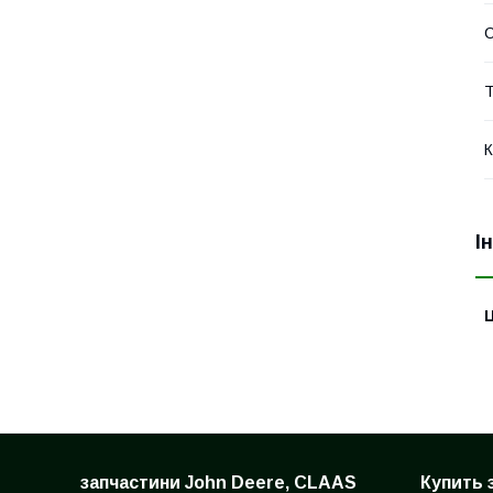
Т
К
І
Ц
запчастини John Deere, CLAAS
Купить 