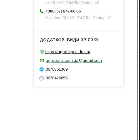
з.ч CLAAS, FANTINI Geringhoff
+380 (67) 842-06-56
Михайло CLAAS, FANTINI. Geringhoff
https://agroexpert.dp.ua/
agroparts.com.ua@gmail.com
0676351369
0678420656