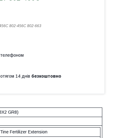
456C 802-456С 802-663
а телефоном
ротягом 14 днів
безкоштовно
3X2 GR8)
ine Fertilizer Extension