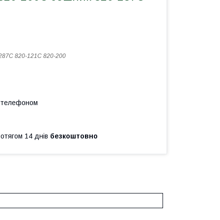
287C 820-121C 820-200
а телефоном
ротягом 14 днів
безкоштовно