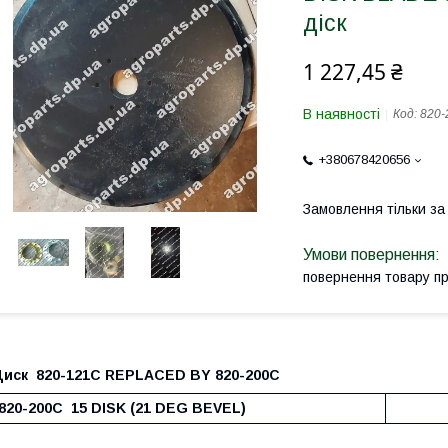
діск
1 227,45 ₴
В наявності
Код:
820-
+380678420656
Замовлення тільки з
повернення товару п
Диск 820-121C REPLACED BY 820-200C
820-200C 15 DISK (21 DEG BEVEL)