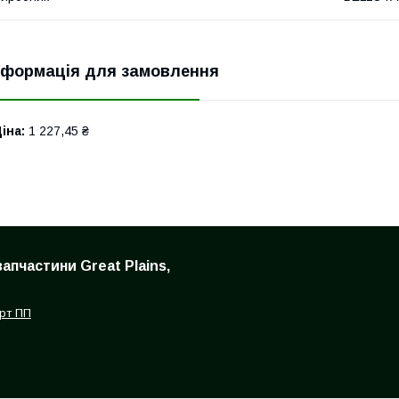
нформація для замовлення
іна:
1 227,45 ₴
запчастини Great Plains,
рт ПП