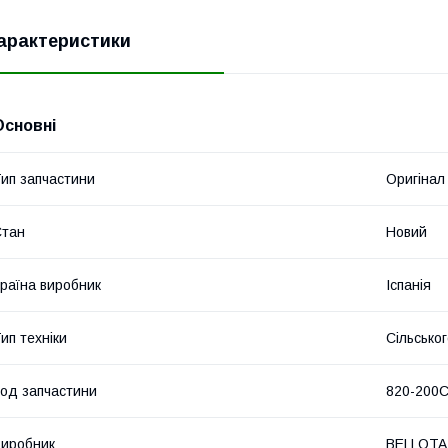
арактеристики
Основні
ип запчастини
Оригінал
Стан
Новий
раїна виробник
Іспанія
ип техніки
Сільсько
од запчастини
820-200
иробник
BELLOTA