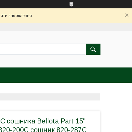
бляти замовлення
C сошника Bellota Part 15"
820-200C сошник 820-287C