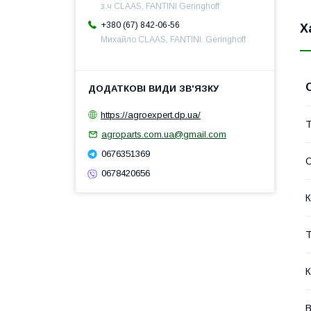
з.ч CLAAS, FANTINI Geringhoff
+380 (67) 842-06-56
Х
Михайло CLAAS, FANTINI. Geringhoff
https://agroexpert.dp.ua/
Т
agroparts.com.ua@gmail.com
0676351369
0678420656
К
Т
К
В