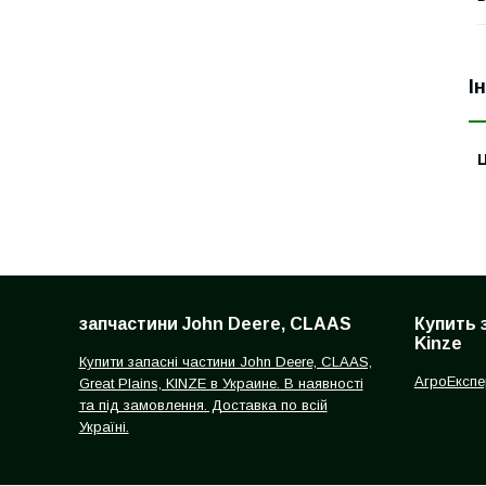
І
Ц
запчастини John Deere, CLAAS
Купить 
Kinze
Купити запасні частини John Deere, CLAAS,
АгроЕкспе
Great Plains, KINZE в Украине. В наявності
та під замовлення. Доставка по всій
Україні.