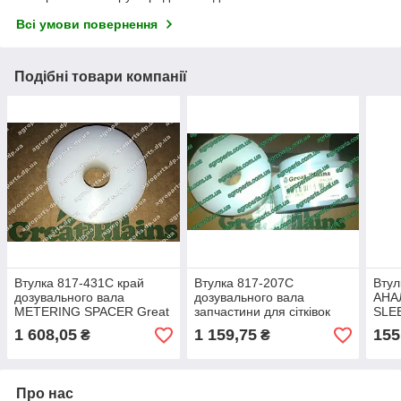
Всі умови повернення
Подібні товари компанії
Втулка 817-431C край
Втулка 817-207C
Втул
дозувального вала
дозувального вала
АНАЛ
METERING SPACER Great
запчастини для сітківок
SLEE
Plains 817-431C
Great Plains 817-207С
втул
1 608,05
1 159,75
155
₴
₴
запч
Про нас