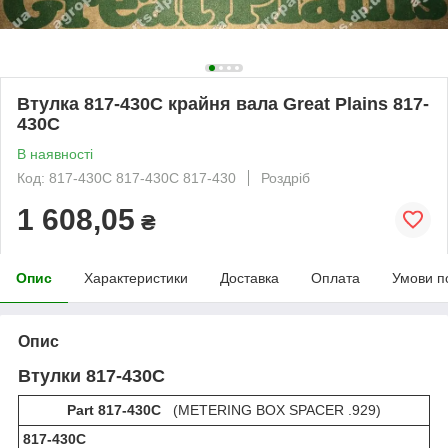
Втулка 817-430C крайня вала Great Plains 817-
430C
В наявності
Код: 817-430C 817-430С 817-430
Роздріб
1 608,05
₴
Опис
Характеристики
Доставка
Оплата
Умови п
Опис
Втулки 817-430C
Part 817-430C
(METERING BOX SPACER .929)
817-430С