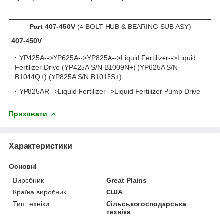
Part 407-450V
(4 BOLT HUB & BEARING SUB ASY)
407-450V
·
YP425A-->YP625A-->YP825A-->Liquid Fertilizer-->Liquid
Fertilizer Drive (YP425A S/N B1009N+) (YP625A S/N
B1044Q+) (YP825A S/N B1015S+)
·
YP825AR-->Liquid Fertilizer-->Liquid Fertilizer Pump Drive
Приховати
Характеристики
Основні
Виробник
Great Plains
Країна виробник
США
Тип техніки
Сільськогосподарська
техніка