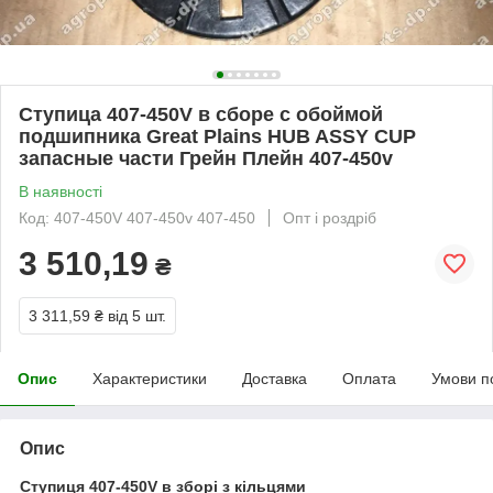
Ступица 407-450V в сборе c обоймой
подшипника Great Plains HUB ASSY CUP
запасные части Грейн Плейн 407-450v
В наявності
Код: 407-450V 407-450v 407-450
Опт і роздріб
3 510,19
₴
3 311,59 ₴
від 5 шт.
Опис
Характеристики
Доставка
Оплата
Умови п
Опис
Ступиця 407-450V в зборі з кільцями