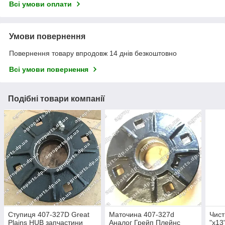
Всі умови оплати
Умови повернення
Повернення товару впродовж 14 днів безкоштовно
Всі умови повернення
Подібні товари компанії
Ступиця 407-327D Great
Маточина 407-327d
Чист
Plains HUB запчастини
Аналог Грейп Плейнс
"х13