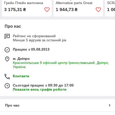
Грейн Плейн маточина
Alternative parts Great
SCRA
407-327d
Plains HUB ступиця 407-
270-
3 175,31
1 944,73
1 0
₴
₴
327д
Про нас
Рейтинг не сформований
Менше 5 відгуків за останній рік
Працює з 05.08.2013
м. Дніпро
Краснопільська 9 офісний центр Іринославський, Дніпро,
Україна
Контакти
Сьогодні працює з 09:30 до 17:00
Показати весь графік роботи
Про нас