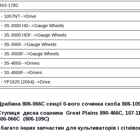
803-178C
·
1007NT-->Drive
·
3S-3000 HD-->Gauge Wheels
·
3S-3000 HDF-->Gauge Wheels
·
3S-3000-->Gauge Wheels
·
3S-3000F-->Gauge Wheels
·
3S-4000-->Drives
·
3S-4000F-->Drives
·
YP1625 (2004)-->Drive
Драбина 806-066C секції 0-вого сочинка скоба 806-10
Ступиця диска сошника Great Plains 890-466C, 107-11
806-066C (806-109С)
і багато інших запчастин для культиваторів і сітківо