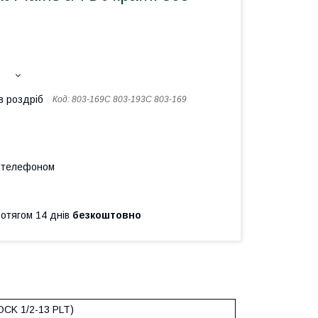
в роздріб
Код:
803-169С 803-193C 803-169
а телефоном
ротягом 14 днів
безкоштовно
CK 1/2-13 PLT)