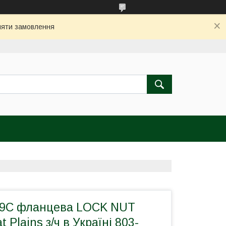
бляти замовлення
69C фланцева LOCK NUT
Plains з/ч в Україні 803-