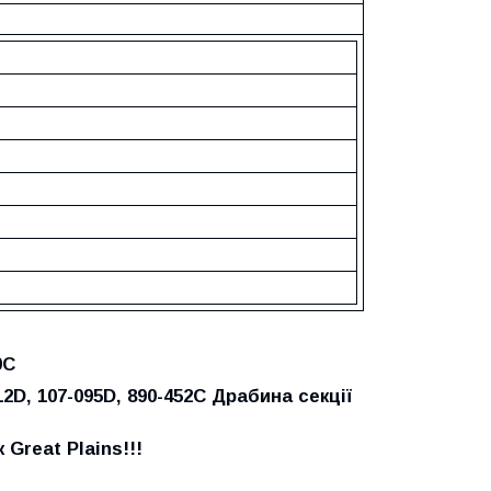
9С
2D, 107-095D, 890-452C Драбина секції
к Great Plains
!!!