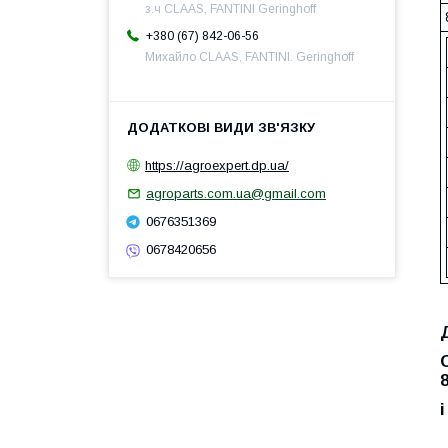
з.ч CLAAS, FANTINI Geringhoff
+380 (67) 842-06-56
Михайло CLAAS, FANTINI. Geringhoff
https://agroexpert.dp.ua/
agroparts.com.ua@gmail.com
0676351369
0678420656