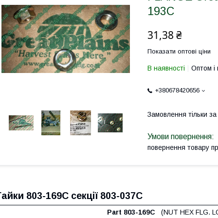
193С
31,38 ₴
Показати оптові ціни
В наявності
Оптом і 
+380678420656
Замовлення тільки з
повернення товару п
Гайки 803-169C секції 803-037C
Part 803-169C
(NUT HEX FLG. LO