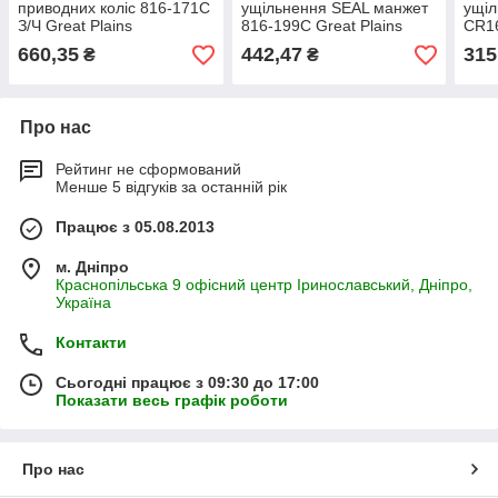
приводних коліс 816-171C
ущільнення SEAL манжет
ущіл
З/Ч Great Plains
816-199С Great Plains
CR16
ущільнення 25102 Seal
запчастини
part
660,35
442,47
315
₴
₴
816
Про нас
Рейтинг не сформований
Менше 5 відгуків за останній рік
Працює з 05.08.2013
м. Дніпро
Краснопільська 9 офісний центр Іринославський, Дніпро,
Україна
Контакти
Сьогодні працює з 09:30 до 17:00
Показати весь графік роботи
Про нас