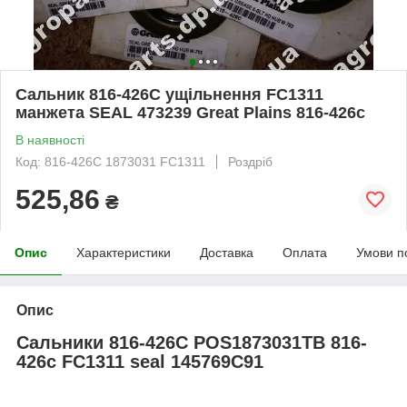
Сальник 816-426C ущільнення FC1311
манжета SEAL 473239 Great Plains 816-426с
В наявності
Код: 816-426C 1873031 FC1311
Роздріб
525,86
₴
Опис
Характеристики
Доставка
Оплата
Умови п
Опис
Сальники 816-426C POS1873031TB 816-
426с
FC1311 seal 145769C91