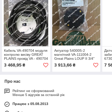
Кабель VA-490704 модуля
Актуатор 540005-2
Датч
контролю висіву GREAT
магнітний VA-111004-2
заб
PLAINS провід VA - 490704
Great Plains LOUP II 3/4"
6730
HEX 2 MAG ACTUATOR
823-
3 468,95
3 913,66
7 5
₴
₴
сенсор 540005
зап
SEN
Про нас
Рейтинг не сформований
Менше 5 відгуків за останній рік
Працює з 05.08.2013