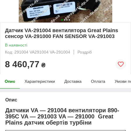
Датчик VA-291004 вентилятора Great Plains
сенсор VA-291000 FAN SENSOR VA-291003
В наявності
Код: 291004 VA291004 VA-291004
Роздріб
8 460,77
₴
Опис
Характеристики
Доставка
Оплата
Умови п
Опис
Датчики VA ― 291004 вентилятори 890-
395C VA ― 291003 VA ― 291000 Great
Plains датчик обертів турбіни