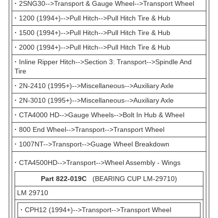
·
2SNG30-->Transport & Gauge Wheel-->Transport Wheel
·
1200 (1994+)-->Pull Hitch-->Pull Hitch Tire & Hub
·
1500 (1994+)-->Pull Hitch-->Pull Hitch Tire & Hub
·
2000 (1994+)-->Pull Hitch-->Pull Hitch Tire & Hub
·
Inline Ripper Hitch-->Section 3: Transport-->Spindle And
Tire
·
2N-2410 (1995+)-->Miscellaneous-->Auxiliary Axle
·
2N-3010 (1995+)-->Miscellaneous-->Auxiliary Axle
·
CTA4000 HD-->Gauge Wheels-->Bolt In Hub & Wheel
·
800 End Wheel-->Transport-->Transport Wheel
·
1007NT-->Transport-->Guage Wheel Breakdown
·
CTA4500HD-->Transport-->Wheel Assembly - Wings
Part 822-019C
(BEARING CUP LM-29710)
LM
29710
·
CPH12 (1994+)-->Transport-->Transport Wheel