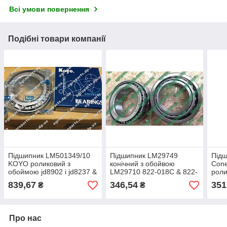
Всі умови повернення
Подібні товари компанії
Підшипник LM501349/10
Підшипник LM29749
Підш
KOYO роликовий з
конічний з обойвою
Con
обоймою jd8902 і jd8237 &
LM29710 822-018С & 822-
роли
822-048c BEARING 822-
019C / JD8988 & JD8271
839,67
346,54
351
₴
₴
053c
Про нас