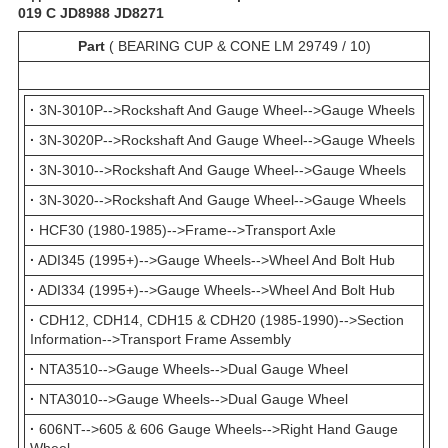
019 C JD8988 JD8271
Part
( BEARING CUP & CONE LM 29749 / 10)
·
3N-3010P-->Rockshaft And Gauge Wheel-->Gauge Wheels
·
3N-3020P-->Rockshaft And Gauge Wheel-->Gauge Wheels
·
3N-3010-->Rockshaft And Gauge Wheel-->Gauge Wheels
·
3N-3020-->Rockshaft And Gauge Wheel-->Gauge Wheels
·
HCF30 (1980-1985)-->Frame-->Transport Axle
·
ADI345 (1995+)-->Gauge Wheels-->Wheel And Bolt Hub
·
ADI334 (1995+)-->Gauge Wheels-->Wheel And Bolt Hub
·
CDH12, CDH14, CDH15 & CDH20 (1985-1990)-->Section
Information-->Transport Frame Assembly
·
NTA3510-->Gauge Wheels-->Dual Gauge Wheel
·
NTA3010-->Gauge Wheels-->Dual Gauge Wheel
·
606NT-->605 & 606 Gauge Wheels-->Right Hand Gauge
Wheel