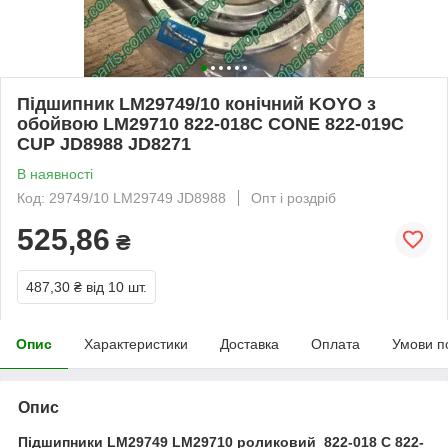
Підшипник LM29749/10 конічний KOYO з
обойвою LM29710 822-018С CONE 822-019C
CUP JD8988 JD8271
В наявності
Код: 29749/10 LM29749 JD8988
Опт і роздріб
525,86
₴
487,30 ₴
від 10 шт.
Опис
Характеристики
Доставка
Оплата
Умови п
Опис
Підшипники LM29749 LM29710 роликовий 822-018 C 822-