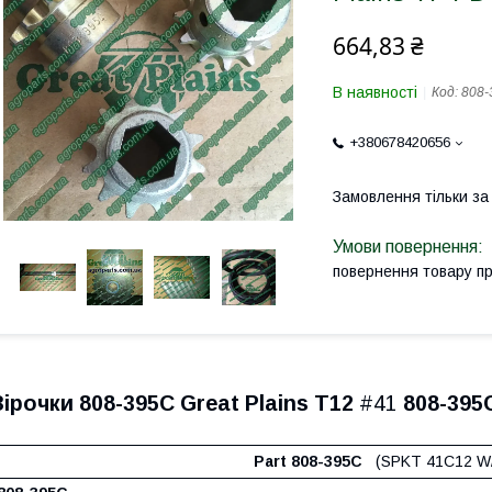
664,83 ₴
В наявності
Код:
808-
+380678420656
Замовлення тільки з
повернення товару п
Зірочки 808-395C Great Plains Т12
#41
808-395
Part 808-395C
(SPKT 41C12 W/