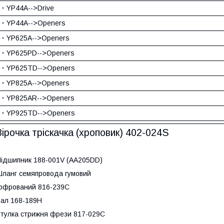
·
YP44A-->Drive
·
YP44A-->Openers
·
YP625A-->Openers
·
YP625PD-->Openers
·
YP625TD-->Openers
·
YP825A-->Openers
·
YP825AR-->Openers
·
YP925TD-->Openers
Зірочка тріскачка (хроповик) 402-024S
ідшипник 188-001V (AA205DD)
ланг семяпровода гумовий
офрований 816-239C
ал 168-189H
тулка стрижня фрези 817-029C