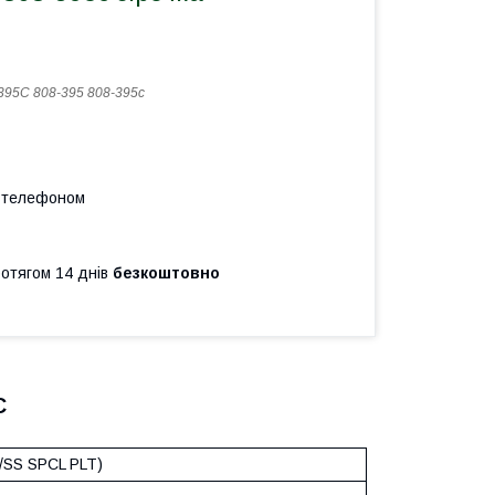
395С 808-395 808-395с
а телефоном
ротягом 14 днів
безкоштовно
С
SS SPCL PLT)