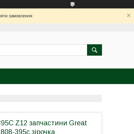
бляти замовлення
395C Z12 запчастини Great
 808-395с зірочка