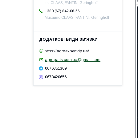
з.ч CLAAS, FANTINI Geringhoff
+380 (67) 842-06-56
Михайло CLAAS, FANTINI. Geringhoff
https://agroexpert.dp.ua/
agroparts.com.ua@gmail.com
0676351369
0678420656