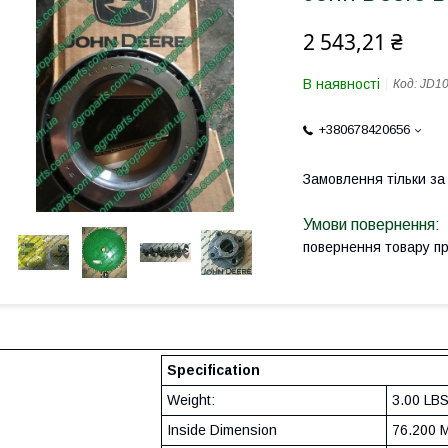
2 543,21 ₴
В наявності
Код:
JD10
+380678420656
Замовлення тільки з
повернення товару п
Specification
Weight:
3.00 LB
Inside Dimension
76.200 