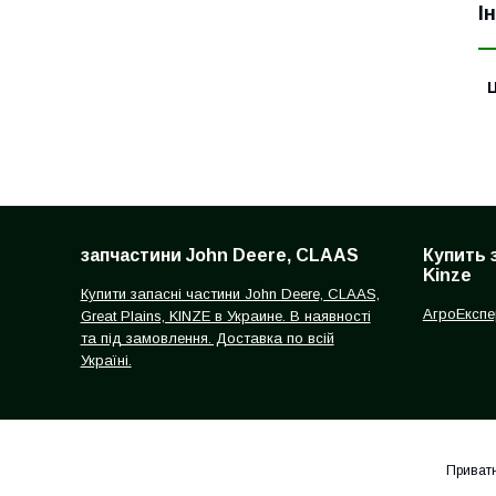
І
Ц
запчастини John Deere, CLAAS
Купить 
Kinze
Купити запасні частини John Deere, CLAAS,
АгроЕкспе
Great Plains, KINZE в Украине. В наявності
та під замовлення. Доставка по всій
Україні.