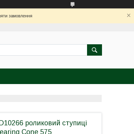
бляти замовлення
D10266 роликовий ступиці
earing Cone 575