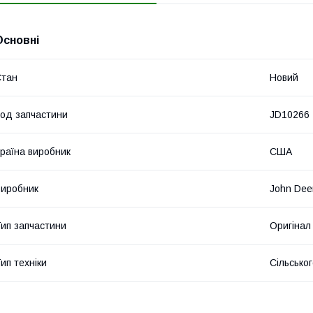
Основні
Стан
Новий
од запчастини
JD10266
раїна виробник
США
иробник
John Dee
ип запчастини
Оригінал
ип техніки
Сільсько