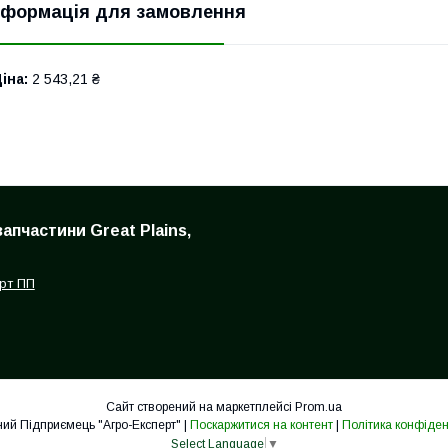
нформація для замовлення
іна:
2 543,21 ₴
запчастини Great Plains,
рт ПП
Сайт створений на маркетплейсі
Prom.ua
Приватний Підприємець "Агро-Експерт" |
Поскаржитися на контент
|
Політика конфіден
Select Language
▼