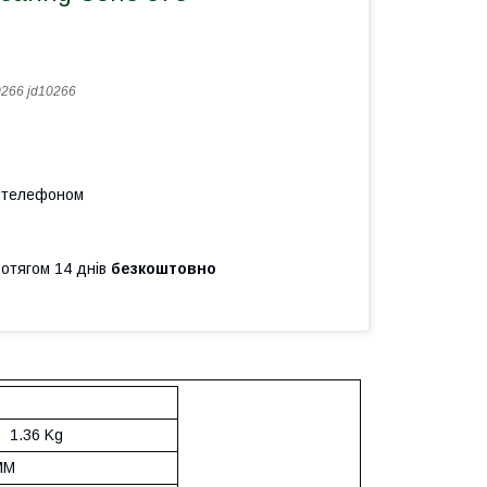
266 jd10266
а телефоном
ротягом 14 днів
безкоштовно
S 1.36 Kg
MM