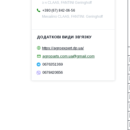
з.ч CLAAS, FANTINI Geringhoff
+380 (67) 842-06-56
Михайло CLAAS, FANTINI. Geringhoff
https://agroexpert.dp.ua/
agroparts.com.ua@gmail.com
0676351369
0678420656