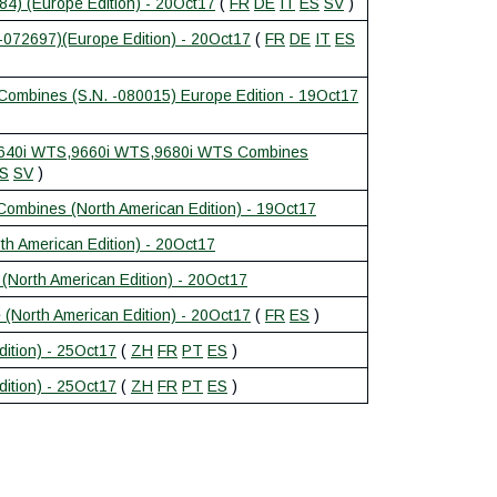
4) (Europe Edition) - 20Oct17
(
FR
DE
IT
ES
SV
)
072697)(Europe Edition) - 20Oct17
(
FR
DE
IT
ES
bines (S.N. -080015) Europe Edition - 19Oct17
40i WTS,9660i WTS,9680i WTS Combines
S
SV
)
Combines (North American Edition) - 19Oct17
th American Edition) - 20Oct17
(North American Edition) - 20Oct17
(North American Edition) - 20Oct17
(
FR
ES
)
ition) - 25Oct17
(
ZH
FR
PT
ES
)
ition) - 25Oct17
(
ZH
FR
PT
ES
)