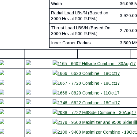
Width
36.098 
Radial Load LBs/N (Based on
3,920.0
3000 Hrs at 500 R.P.M.)
Thrust Load LBS/N (Based On
2,700.0
3000 Hrs at 500 R.P.M.)
Inner Corner Radius
3.500 M
1165 - 6602 Hillside Combine - 30Aug17
1666 - 6620 Combine - 18Oct17
1667 - 7720 Combine - 18Oct17
1668 - 8820 Combine - 11Oct17
1746 - 6622 Combine - 18Oct17
2088 - 7722 HillSide Combine - 30Aug17
2179 - 9500 Maximizer and 9500 SideHil
2180 - 9400 Maximizer Combine - 19Oct