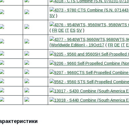
4318 - CTS Combine (S.N. 070231-07138
4373 - 9780 CTS Combine (S.N. 071443-
SV
)
4376 - 9540WTS, 9560WTS, 9580WTS Com
(
FR
DE
IT
ES
SV
)
4377 - 9640WTS,9660WTS,9680WTS,96
(Worldwide Edition) - 19Oct17
(
FR
DE
IT
E
9205 - 9560 and 9560SH Self-Propelled 
9206 - 9660 Self-Propelled Combine (Nor
9207 - 9660CTS Self-Propelled Combine 
9562 - 9560 STS Self-Propelled Combine 
13017 - S430 Combine (South America Ed
13018 - S440 Combine (South America Ed
арактеристики