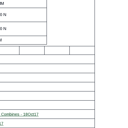
MM
00 N
00 N
M
l Combines - 18Oct17
17