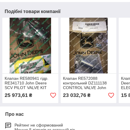
Подібні товари компанії
Клапан RE580941 гідр.
Клапан RE572088
Кла
RE341710 John Deere
контрольний DZ111138
Dee
SCV PILOT VALVE KIT
CONTROL VALVE John
ELE
запчастини re580941
Deere re572088 датчик
VALV
25 973,61
23 032,76
15 
₴
₴
RE1
Про нас
Рейтинг не сформований
Менше 5 відгуків за останній рік