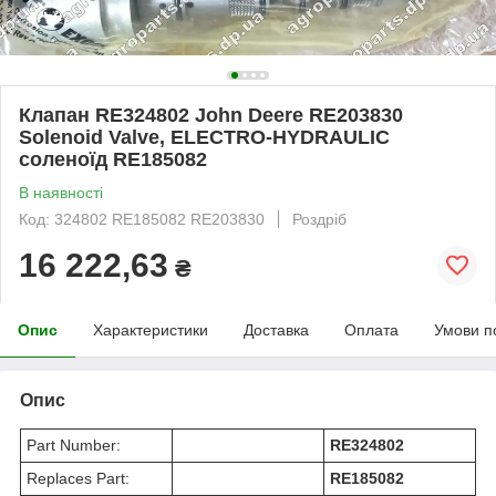
Клапан RE324802 John Deere RE203830
Solenoid Valve, ELECTRO-HYDRAULIC
соленоїд RE185082
В наявності
Код: 324802 RE185082 RE203830
Роздріб
16 222,63
₴
Опис
Характеристики
Доставка
Оплата
Умови п
Опис
Part Number:
RE324802
Replaces Part:
RE185082