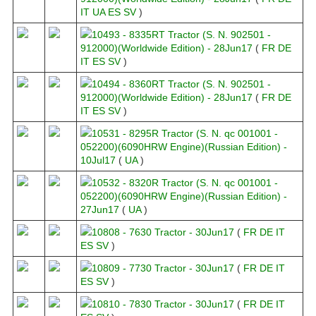
IT
UA
ES
SV
)
10493 - 8335RT Tractor (S. N. 902501 -
912000)(Worldwide Edition) - 28Jun17
(
FR
DE
IT
ES
SV
)
10494 - 8360RT Tractor (S. N. 902501 -
912000)(Worldwide Edition) - 28Jun17
(
FR
DE
IT
ES
SV
)
10531 - 8295R Tractor (S. N. qc 001001 -
052200)(6090HRW Engine)(Russian Edition) -
10Jul17
(
UA
)
10532 - 8320R Tractor (S. N. qc 001001 -
052200)(6090HRW Engine)(Russian Edition) -
27Jun17
(
UA
)
10808 - 7630 Tractor - 30Jun17
(
FR
DE
IT
ES
SV
)
10809 - 7730 Tractor - 30Jun17
(
FR
DE
IT
ES
SV
)
10810 - 7830 Tractor - 30Jun17
(
FR
DE
IT