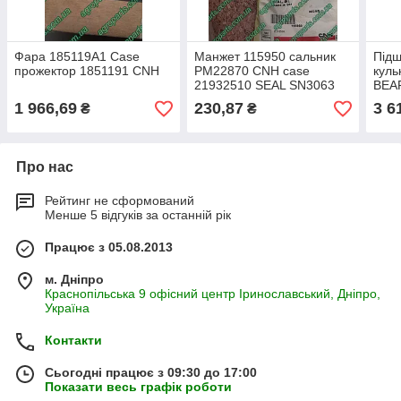
Фара 185119A1 Case
Манжет 115950 сальник
Під
прожектор 1851191 CNH
PM22870 CNH case
куль
21932510 SEAL SN3063
BEA
1 966,69
230,87
3 6
₴
₴
Про нас
Рейтинг не сформований
Менше 5 відгуків за останній рік
Працює з 05.08.2013
м. Дніпро
Краснопільська 9 офісний центр Іринославський, Дніпро,
Україна
Контакти
Сьогодні працює з 09:30 до 17:00
Показати весь графік роботи