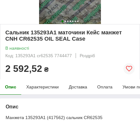
Сальник 135293A1 маточини Кейс манжет
CNH CR62535 OIL SEAL Case
В наявності
Код: 135293А1 cr62535 7744477
Роздріб
2 592,52
₴
Опис
Характеристики
Доставка
Оплата
Умови п
Опис
Манжета 135293A1 (417562) сальник CR62535